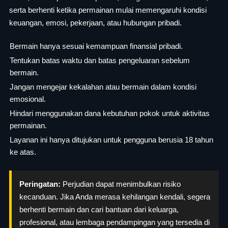
serta berhenti ketika permainan mulai memengaruhi kondisi
keuangan, emosi, pekerjaan, atau hubungan pribadi.
Bermain hanya sesuai kemampuan finansial pribadi.
Tentukan batas waktu dan batas pengeluaran sebelum
bermain.
Jangan mengejar kekalahan atau bermain dalam kondisi
emosional.
Hindari menggunakan dana kebutuhan pokok untuk aktivitas
permainan.
Layanan ini hanya ditujukan untuk pengguna berusia 18 tahun
ke atas.
Peringatan:
Perjudian dapat menimbulkan risiko
kecanduan. Jika Anda merasa kehilangan kendali, segera
berhenti bermain dan cari bantuan dari keluarga,
profesional, atau lembaga pendampingan yang tersedia di