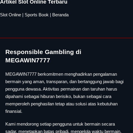
Artikel Slot Online Terbaru
Slot Online
|
Sports Book
|
Beranda
Responsible Gambling di
MEGAWIN7777
MEGAWIN7777 berkomitmen menghadirkan pengalaman
bermain yang aman, transparan, dan bertanggung jawab bagi
pengguna dewasa. Aktivitas permainan dan taruhan harus
dipahami sebagai hiburan berisiko, bukan sebagai cara
memperoleh penghasilan tetap atau solusi atas kebutuhan
finansial.
Kami mendorong setiap pengguna untuk bermain secara
sadar, menetapkan batas pribadi, mengelola waktu bermain,