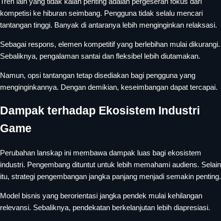
Tren lain yang tidak kalah penting adalah pergeseran fokus dari
kompetisi ke hiburan seimbang. Pengguna tidak selalu mencari
tantangan tinggi. Banyak di antaranya lebih menginginkan relaksasi.
Sebagai respons, elemen kompetitif yang berlebihan mulai dikurangi.
Sebaliknya, pengalaman santai dan fleksibel lebih diutamakan.
Namun, opsi tantangan tetap disediakan bagi pengguna yang
menginginkannya. Dengan demikian, keseimbangan dapat tercapai.
Dampak terhadap Ekosistem Industri
Game
Perubahan lanskap ini membawa dampak luas bagi ekosistem
industri. Pengembang dituntut untuk lebih memahami audiens. Selain
itu, strategi pengembangan jangka panjang menjadi semakin penting.
Model bisnis yang berorientasi jangka pendek mulai kehilangan
relevansi. Sebaliknya, pendekatan berkelanjutan lebih diapresiasi.