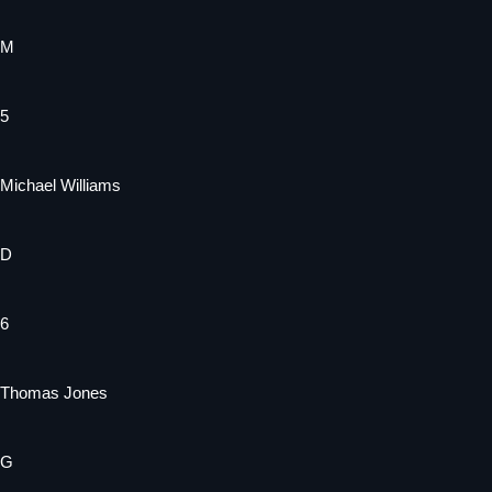
M
5
Michael Williams
D
6
Thomas Jones
G