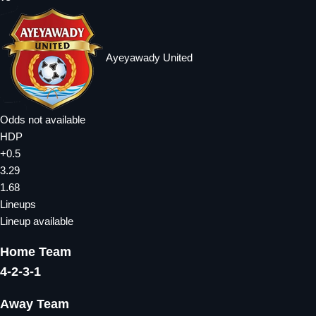
Ayeyawady United
Odds not available
HDP
+0.5
3.29
1.68
Lineups
Lineup available
Home Team
4-2-3-1
Away Team