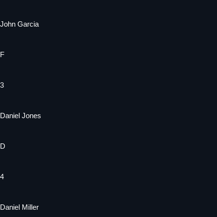
John Garcia
F
3
Daniel Jones
D
4
Daniel Miller