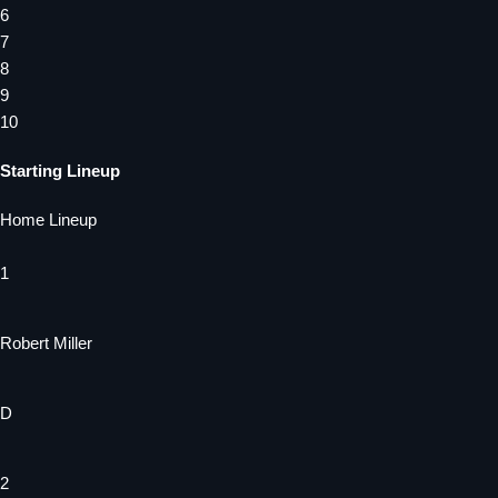
6
7
8
9
10
Starting Lineup
Home Lineup
1
Robert Miller
D
2