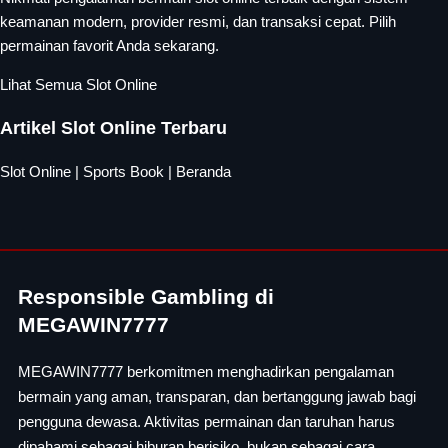
keamanan modern, provider resmi, dan transaksi cepat. Pilih
permainan favorit Anda sekarang.
Lihat Semua Slot Online
Artikel Slot Online Terbaru
Slot Online
|
Sports Book
|
Beranda
Responsible Gambling di
MEGAWIN7777
MEGAWIN7777 berkomitmen menghadirkan pengalaman
bermain yang aman, transparan, dan bertanggung jawab bagi
pengguna dewasa. Aktivitas permainan dan taruhan harus
dipahami sebagai hiburan berisiko, bukan sebagai cara