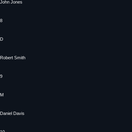
John Jones
8
D
Robert Smith
9
M
Daniel Davis
10