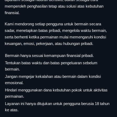
memperoleh penghasilan tetap atau solusi atas kebutuhan
finansial.
Kami mendorong setiap pengguna untuk bermain secara
sadar, menetapkan batas pribadi, mengelola waktu bermain,
serta berhenti ketika permainan mulai memengaruhi kondisi
keuangan, emosi, pekerjaan, atau hubungan pribadi.
Bermain hanya sesuai kemampuan finansial pribadi.
Tentukan batas waktu dan batas pengeluaran sebelum
bermain.
Jangan mengejar kekalahan atau bermain dalam kondisi
emosional.
Hindari menggunakan dana kebutuhan pokok untuk aktivitas
permainan.
Layanan ini hanya ditujukan untuk pengguna berusia 18 tahun
ke atas.