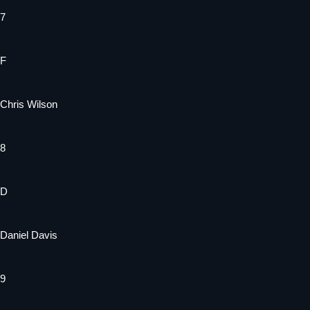
7
F
Chris Wilson
8
D
Daniel Davis
9