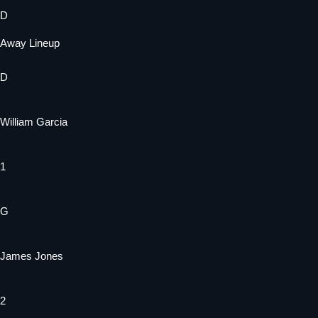
D
Away Lineup
D
William Garcia
1
G
James Jones
2