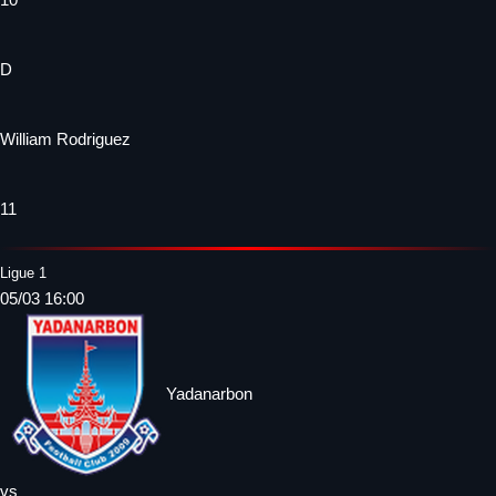
D
William Rodriguez
11
Ligue 1
05/03 16:00
Yadanarbon
vs