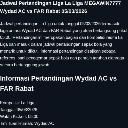
Jadwal Pertandingan Liga La Liga MEGAWIN7777
Wydad AC vs FAR Rabat 05/03/2026
Jadwal pertandingan La Liga untuk tanggal 05/03/2026 termasuk
laga antara Wydad AC dan FAR Rabat yang akan berlangsung pukul
05:00. Pertandingan ini merupakan bagian dari kompetisi resmi La
Liga dan masuk dalam jadwal pertandingan sepak bola yang
menarik untuk diikuti. Informasi pertandingan disajikan sebagai
referensi bagi penggemar sepak bola dan pemain taruhan olahraga
secara bertanggung jawab.
Informasi Pertandingan Wydad AC vs
FAR Rabat
Kompetisi: La Liga
Tanggal: 05/03/2026
Waktu Kickoff: 05:00
Tim Tuan Rumah: Wydad AC