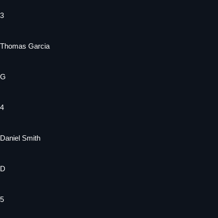
3
Thomas Garcia
G
4
Daniel Smith
D
5