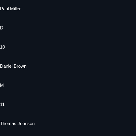
Paul Miller
D
10
Daniel Brown
M
11
Thomas Johnson