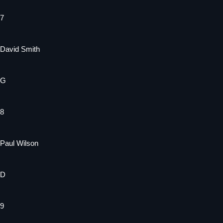
7
David Smith
G
8
Paul Wilson
D
9