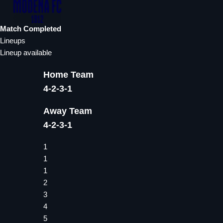
Match Completed
Lineups
Lineup available
Home Team
4-2-3-1
Away Team
4-2-3-1
1
1
1
2
3
4
5