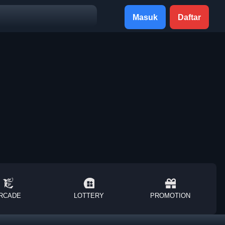
Masuk
Daftar
RCADE
LOTTERY
PROMOTION