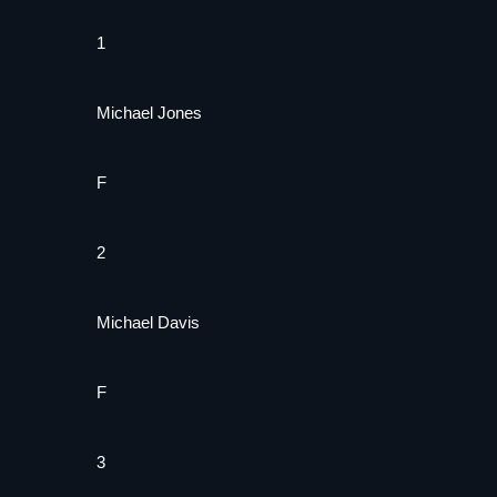
1
Michael Jones
F
2
Michael Davis
F
3