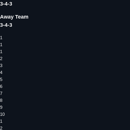
3-4-3
Away Team
3-4-3
1
1
1
2
3
4
5
6
7
8
9
10
1
2