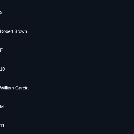
9
Robert Brown
F
10
William Garcia
M
11