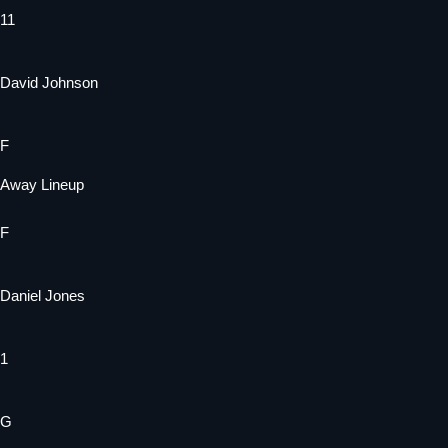
11
David Johnson
F
Away Lineup
F
Daniel Jones
1
G