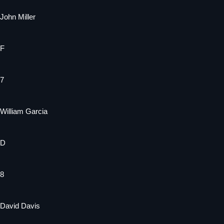
John Miller
F
7
William Garcia
D
8
David Davis