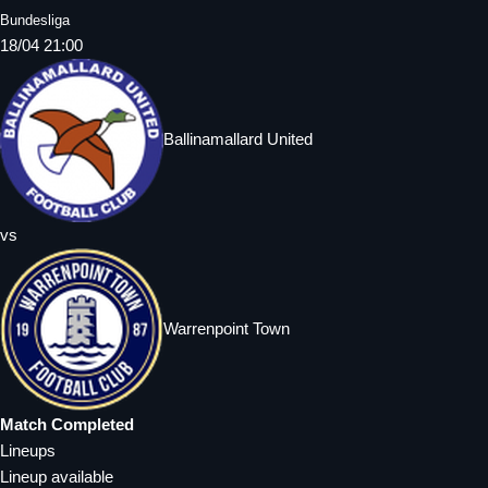
Bundesliga
18/04 21:00
Ballinamallard United
vs
Warrenpoint Town
Match Completed
Lineups
Lineup available