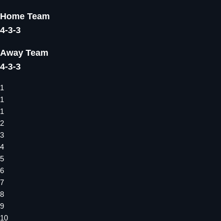
Home Team
4-3-3
Away Team
4-3-3
1
1
1
2
3
4
5
6
7
8
9
10