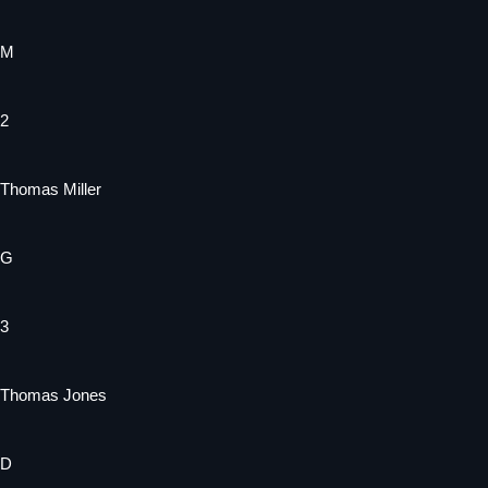
M
2
Thomas Miller
G
3
Thomas Jones
D