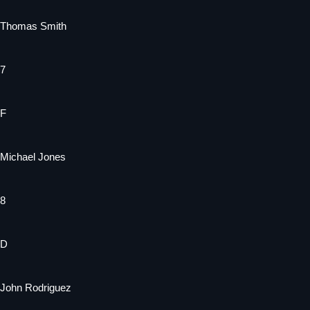
Thomas Smith
7
F
Michael Jones
8
D
John Rodriguez