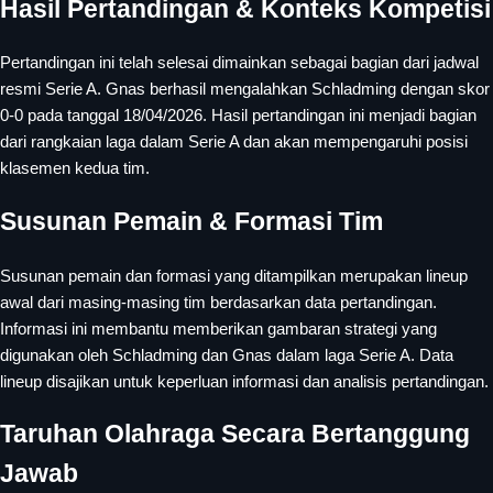
Hasil Pertandingan & Konteks Kompetisi
Pertandingan ini telah selesai dimainkan sebagai bagian dari jadwal
resmi Serie A. Gnas berhasil mengalahkan Schladming dengan skor
0-0 pada tanggal 18/04/2026. Hasil pertandingan ini menjadi bagian
dari rangkaian laga dalam Serie A dan akan mempengaruhi posisi
klasemen kedua tim.
Susunan Pemain & Formasi Tim
Susunan pemain dan formasi yang ditampilkan merupakan lineup
awal dari masing-masing tim berdasarkan data pertandingan.
Informasi ini membantu memberikan gambaran strategi yang
digunakan oleh Schladming dan Gnas dalam laga Serie A. Data
lineup disajikan untuk keperluan informasi dan analisis pertandingan.
Taruhan Olahraga Secara Bertanggung
Jawab