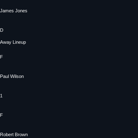
James Jones
D
Away Lineup
F
Paul Wilson
1
F
Robert Brown