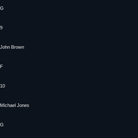
G
9
John Brown
F
10
Michael Jones
G