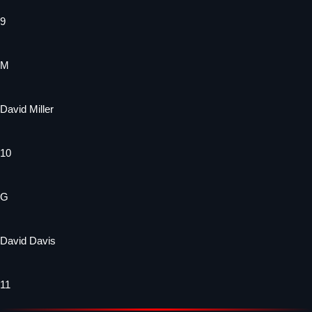
9
M
David Miller
10
G
David Davis
11