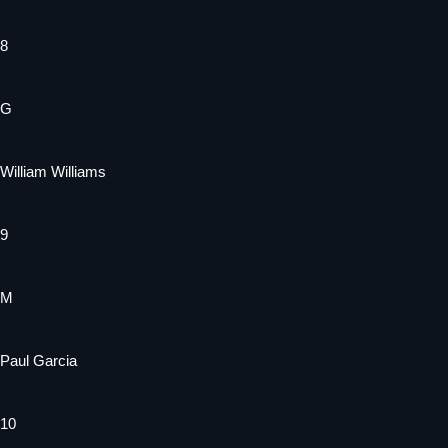
8
G
William Williams
9
M
Paul Garcia
10