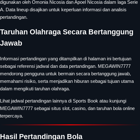
digunakan oleh Omonia Nicosia dan Apoel Nicosia dalam laga Serie
A. Data lineup disajikan untuk keperluan informasi dan analisis
pertandingan.
Taruhan Olahraga Secara Bertanggung
Jawab
Informasi pertandingan yang ditampilkan di halaman ini bertujuan
sebagai referensi jadwal dan data pertandingan. MEGAWIN7777
mendorong pengguna untuk bermain secara bertanggung jawab,
memahami risiko, serta menjadikan hiburan sebagai tujuan utama
dalam mengikuti taruhan olahraga.
Lihat jadwal pertandingan lainnya di
Sports Book
atau kunjungi
MEGAWIN7777
sebagai situs slot, casino, dan taruhan bola online
terpercaya.
Hasil Pertandingan Bola