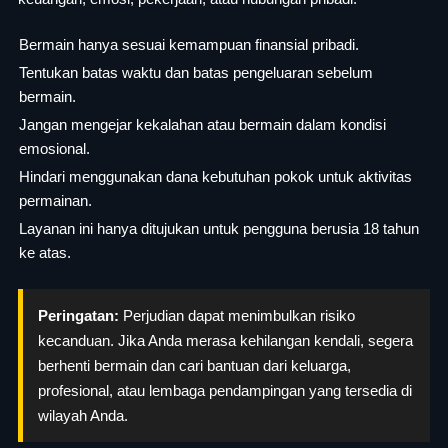
Bermain hanya sesuai kemampuan finansial pribadi.
Tentukan batas waktu dan batas pengeluaran sebelum
bermain.
Jangan mengejar kekalahan atau bermain dalam kondisi
emosional.
Hindari menggunakan dana kebutuhan pokok untuk aktivitas
permainan.
Layanan ini hanya ditujukan untuk pengguna berusia 18 tahun
ke atas.
Peringatan:
Perjudian dapat menimbulkan risiko
kecanduan. Jika Anda merasa kehilangan kendali, segera
berhenti bermain dan cari bantuan dari keluarga,
profesional, atau lembaga pendampingan yang tersedia di
wilayah Anda.