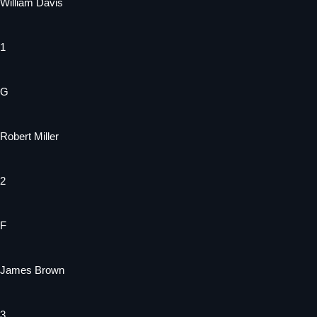
William Davis
1
G
Robert Miller
2
F
James Brown
3