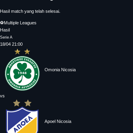
Hasil match yang telah selesai.
⚽
Multiple Leagues
Hasil
Serie A
18/04 21:00
Omonia Nicosia
vs
Apoel Nicosia