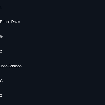
1
Robert Davis
G
2
John Johnson
G
3