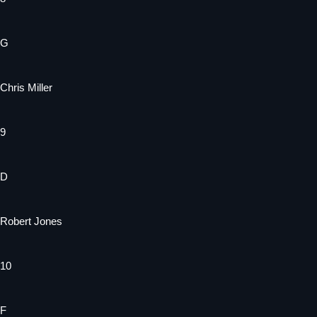
G
Chris Miller
9
D
Robert Jones
10
F