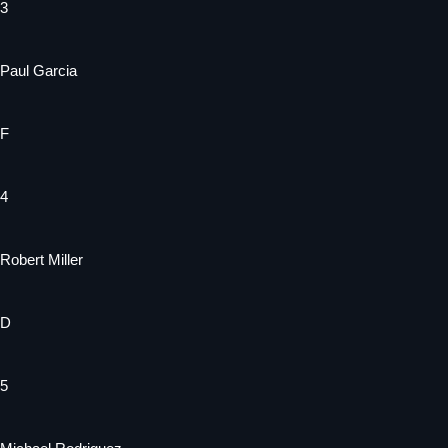
3
Paul Garcia
F
4
Robert Miller
D
5