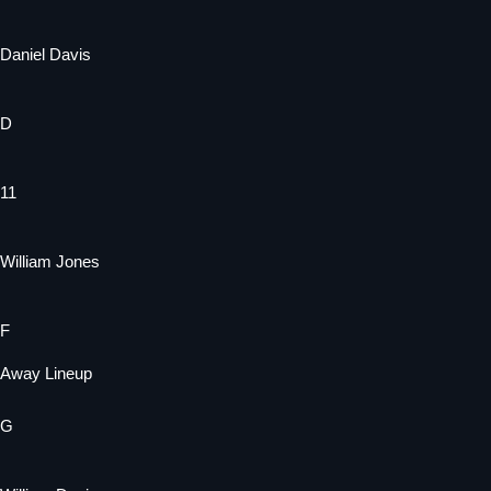
Daniel Davis
D
11
William Jones
F
Away Lineup
G