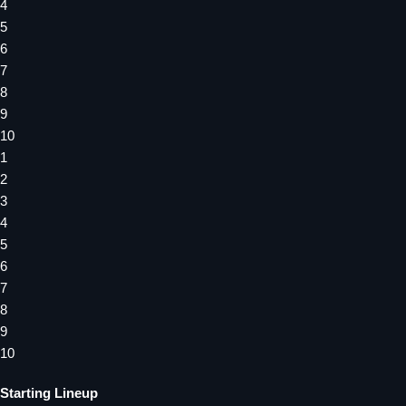
4
5
6
7
8
9
10
1
2
3
4
5
6
7
8
9
10
Starting Lineup