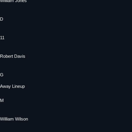
William Jones
D
11
Robert Davis
G
Away Lineup
M
William Wilson