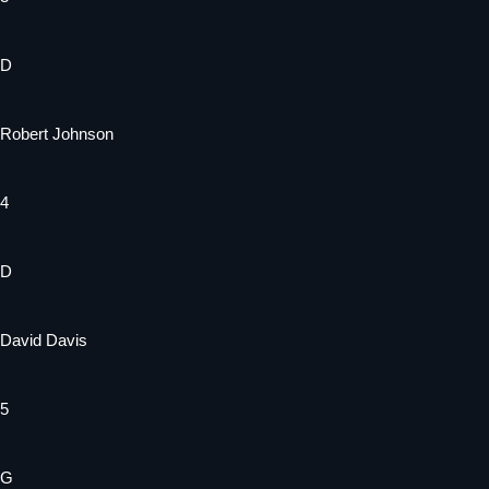
D
Robert Johnson
4
D
David Davis
5
G