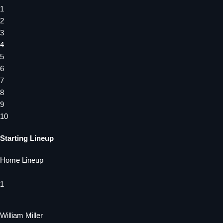
1
2
3
4
5
6
7
8
9
10
Starting Lineup
Home Lineup
1
William Miller