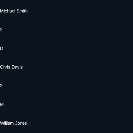
Michael Smith
2
D
Chris Davis
3
M
William Jones