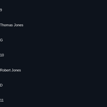
9
Thomas Jones
G
10
Robert Jones
D
11