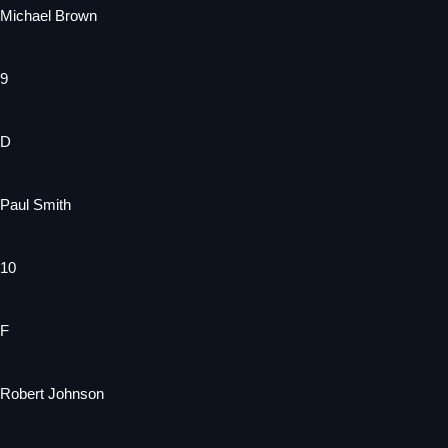
Michael Brown
9
D
Paul Smith
10
F
Robert Johnson