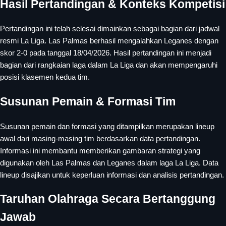
Hasil Pertandingan & Konteks Kompetisi
Pertandingan ini telah selesai dimainkan sebagai bagian dari jadwal
resmi La Liga. Las Palmas berhasil mengalahkan Leganes dengan
skor 2-0 pada tanggal 18/04/2026. Hasil pertandingan ini menjadi
bagian dari rangkaian laga dalam La Liga dan akan mempengaruhi
posisi klasemen kedua tim.
Susunan Pemain & Formasi Tim
Susunan pemain dan formasi yang ditampilkan merupakan lineup
awal dari masing-masing tim berdasarkan data pertandingan.
Informasi ini membantu memberikan gambaran strategi yang
digunakan oleh Las Palmas dan Leganes dalam laga La Liga. Data
lineup disajikan untuk keperluan informasi dan analisis pertandingan.
Taruhan Olahraga Secara Bertanggung
Jawab