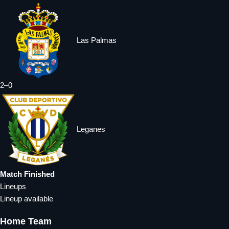
Las Palmas
2
–
0
Leganes
Match Finished
Lineups
Lineup available
Home Team