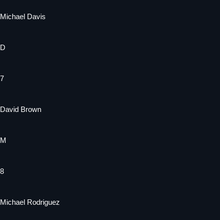
Michael Davis
D
7
David Brown
M
8
Michael Rodriguez