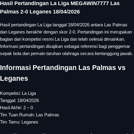
Hasil Pertandingan La Liga MEGAWIN7777 Las
Palmas 2-0 Leganes 18/04/2026
Hasil pertandingan La Liga tanggal 18/04/2026 antara Las Palmas
dan Leganes berakhir dengan skor 2-0. Pertandingan ini merupakan
bagian dari kompetisi resmi La Liga dan telah selesai dimainkan.
Informasi pertandingan disajikan sebagai referensi bagi penggemar
sepak bola dan pemain taruhan olahraga secara bertanggung jawab.
Informasi Pertandingan Las Palmas vs
Leganes
Kompetisi: La Liga
Tanggal: 18/04/2026
Hasil Akhir: 2 – 0
Tim Tuan Rumah: Las Palmas
Tim Tamu: Leganes