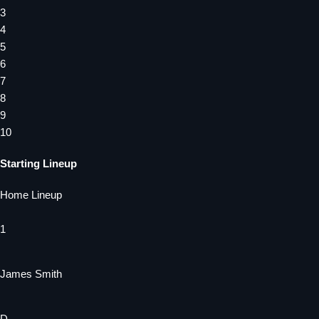
3
4
5
6
7
8
9
10
Starting Lineup
Home Lineup
1
James Smith
D