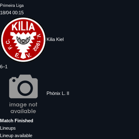
Primeira Liga
18/04 00:15
Kilia Kiel
6
–
1
Phönix L. II
Match Finished
Lineups
Lineup available