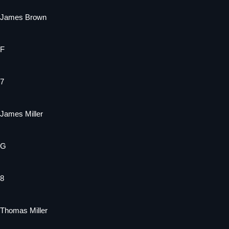
James Brown
F
7
James Miller
G
8
Thomas Miller