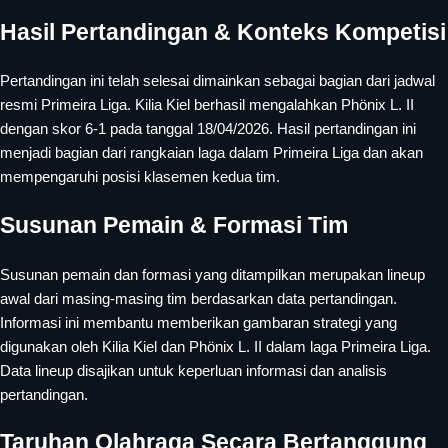
Hasil Pertandingan & Konteks Kompetisi
Pertandingan ini telah selesai dimainkan sebagai bagian dari jadwal
resmi Primeira Liga. Kilia Kiel berhasil mengalahkan Phönix L. II
dengan skor 6-1 pada tanggal 18/04/2026. Hasil pertandingan ini
menjadi bagian dari rangkaian laga dalam Primeira Liga dan akan
mempengaruhi posisi klasemen kedua tim.
Susunan Pemain & Formasi Tim
Susunan pemain dan formasi yang ditampilkan merupakan lineup
awal dari masing-masing tim berdasarkan data pertandingan.
Informasi ini membantu memberikan gambaran strategi yang
digunakan oleh Kilia Kiel dan Phönix L. II dalam laga Primeira Liga.
Data lineup disajikan untuk keperluan informasi dan analisis
pertandingan.
Taruhan Olahraga Secara Bertanggung