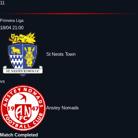
11
Primeira Liga
18/04 21:00
St Neots Town
vs
Anstey Nomads
Match Completed