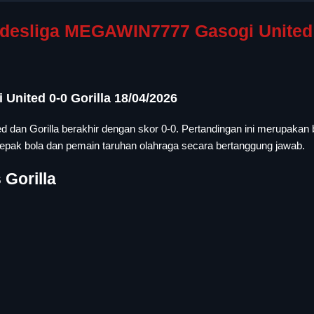
desliga MEGAWIN7777 Gasogi United 0
United 0-0 Gorilla 18/04/2026
d dan Gorilla berakhir dengan skor 0-0. Pertandingan ini merupakan b
 sepak bola dan pemain taruhan olahraga secara bertanggung jawab.
 Gorilla