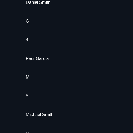
Daniel Smith
G
4
Paul Garcia
M
5
Michael Smith